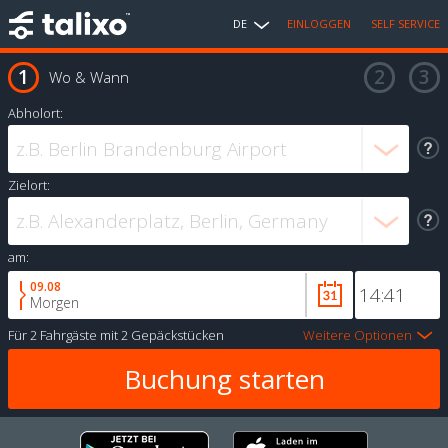
DE
EINLOGGEN
SELF SERVICE
Wo & Wann
Abholort:
Zielort:
am:
09.08
Morgen
Für
2 Fahrgäste
mit
2 Gepäckstücken
Weitere Optionen