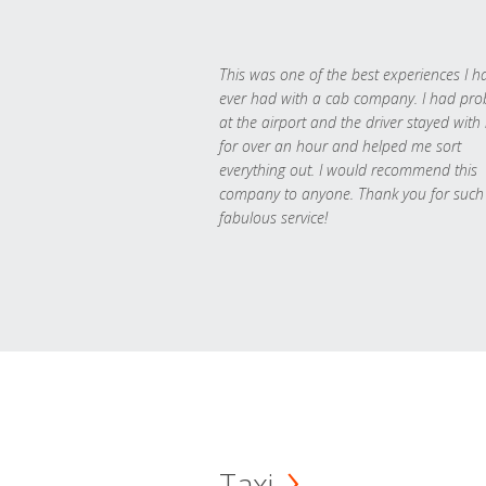
This was one of the best experiences I h
ever had with a cab company. I had pr
at the airport and the driver stayed with
for over an hour and helped me sort
everything out. I would recommend this
company to anyone. Thank you for such
fabulous service!
Taxi