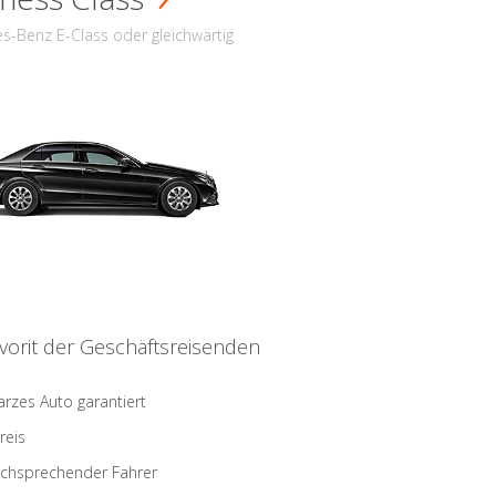
s-Benz E-Class oder gleichwärtig
vorit der Geschäftsreisenden
rzes Auto garantiert
reis
schsprechender Fahrer