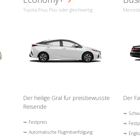
Toyota Prius Plus oder gleichwertig
Mercede
Der heilige Gral für preisbewusste
Der Fa
Reisende
Schwa
Festpreis
Festp
Automatische Flugmitverfolgung
Engli