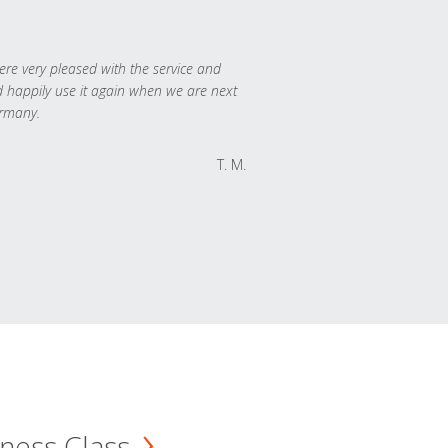
re very pleased with the service and
 happily use it again when we are next
rmany.
T. M.
ness Class