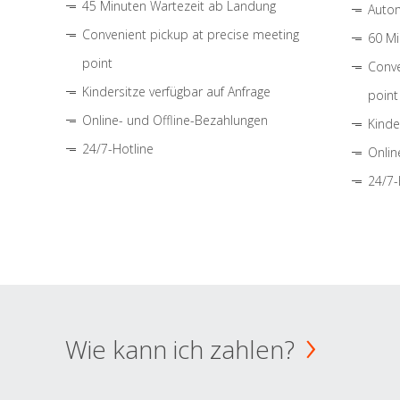
45 Minuten Wartezeit ab Landung
Autom
Convenient pickup at precise meeting
60 Mi
point
Conve
Kindersitze verfügbar auf Anfrage
point
Online- und Offline-Bezahlungen
Kinde
24/7-Hotline
Onlin
24/7-
Wie kann ich zahlen?