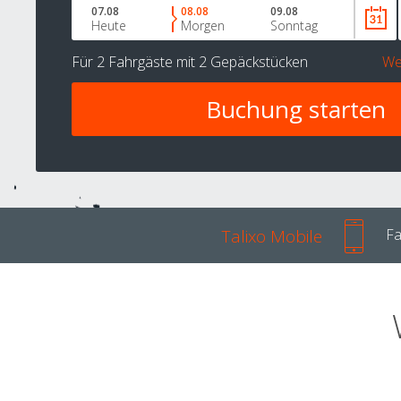
07.08
08.08
09.08
Heute
Morgen
Sonntag
Für
2 Fahrgäste
mit
2 Gepäckstücken
We
Talixo Mobile
Fa