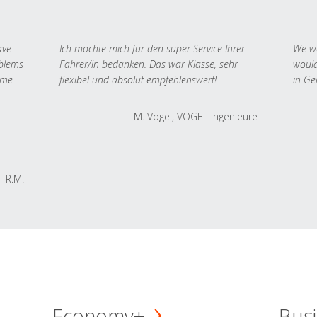
ave
Ich möchte mich für den super Service Ihrer
We we
oblems
Fahrer/in bedanken. Das war Klasse, sehr
would
 me
flexibel und absolut empfehlenswert!
in Ge
M. Vogel, VOGEL Ingenieure
R.M.
Economy+
Busi