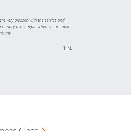
re very pleased with the service and
 happily use it again when we are next
rmany.
T. M.
ness Class