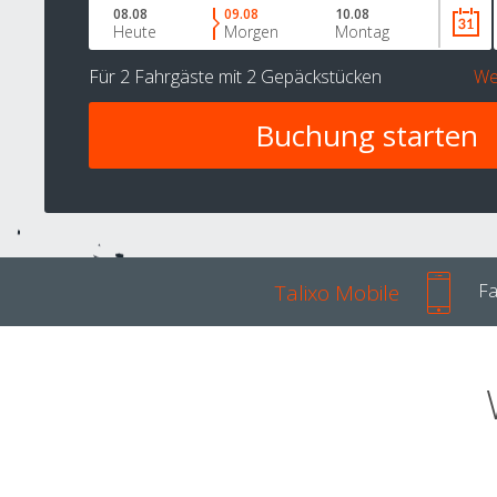
08.08
09.08
10.08
Heute
Morgen
Montag
Für
2 Fahrgäste
mit
2 Gepäckstücken
We
Talixo Mobile
Fa