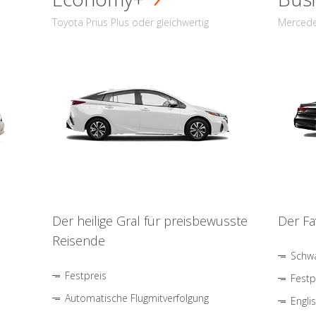
Toyota Prius Plus oder gleichwertig
Mercede
Der heilige Gral für preisbewusste
Der Fa
Reisende
Schwa
Festpreis
Festp
Automatische Flugmitverfolgung
Engli