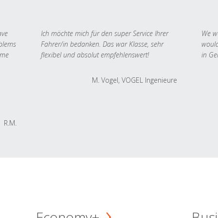
ave
Ich möchte mich für den super Service Ihrer
We we
oblems
Fahrer/in bedanken. Das war Klasse, sehr
would
 me
flexibel und absolut empfehlenswert!
in Ge
M. Vogel, VOGEL Ingenieure
R.M.
Economy+
Busi