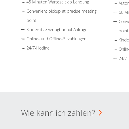
45 Minuten Wartezeit ab Landung
Autom
Convenient pickup at precise meeting
60 Mi
point
Conve
Kindersitze verfügbar auf Anfrage
point
Online- und Offline-Bezahlungen
Kinde
24/7-Hotline
Onlin
24/7-
Wie kann ich zahlen?