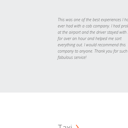
This was one of the best experiences I h
ever had with a cab company. I had pr
at the airport and the driver stayed with
for over an hour and helped me sort
everything out. I would recommend this
company to anyone. Thank you for such
fabulous service!
Taxi