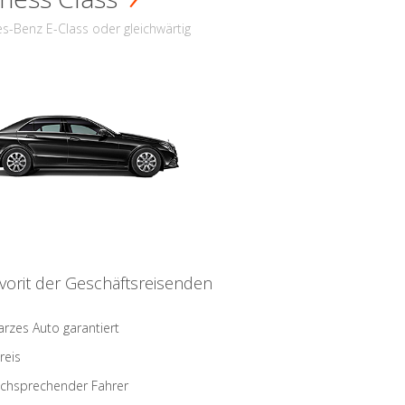
s-Benz E-Class oder gleichwärtig
vorit der Geschäftsreisenden
rzes Auto garantiert
reis
schsprechender Fahrer