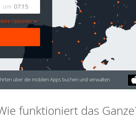
um
itere Optionen
hrten über die mobilen Apps buchen und verwalten.
Wie funktioniert das Ganze