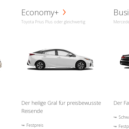
Economy+
Busi
Toyota Prius Plus oder gleichwertig
Mercede
Der heilige Gral für preisbewusste
Der Fa
Reisende
Schwa
Festpreis
Festp