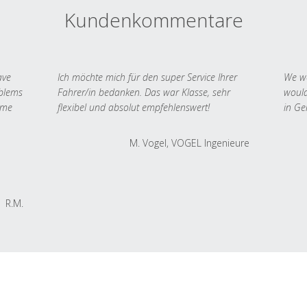
Kundenkommentare
ave
Ich möchte mich für den super Service Ihrer
We we
oblems
Fahrer/in bedanken. Das war Klasse, sehr
would
 me
flexibel und absolut empfehlenswert!
in Ge
M. Vogel, VOGEL Ingenieure
R.M.