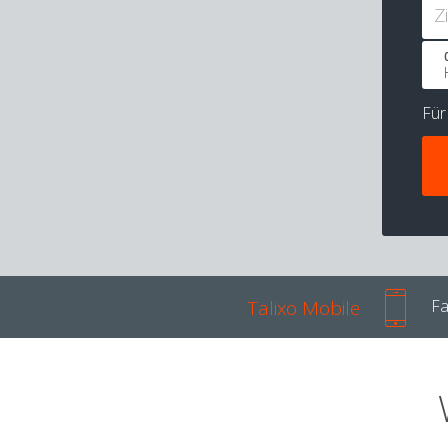
Z
Fü
Talixo Mobile
Fa