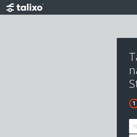
T
n
S
A