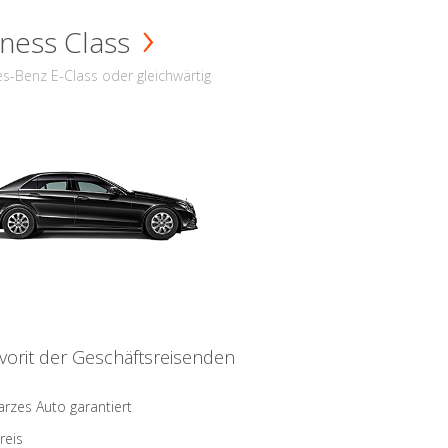
ness Class
s-Benz E-Class oder gleichwärtig
vorit der Geschäftsreisenden
rzes Auto garantiert
reis