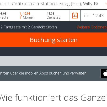
ielort:
09.08
10.08
11.08
um
Heute
Morgen
Dienstag
r
2 Fahrgäste
mit
2 Gepäckstücken
Weitere Optionen
hrten über die mobilen Apps buchen und verwalten.
Wie funktioniert das Ganze