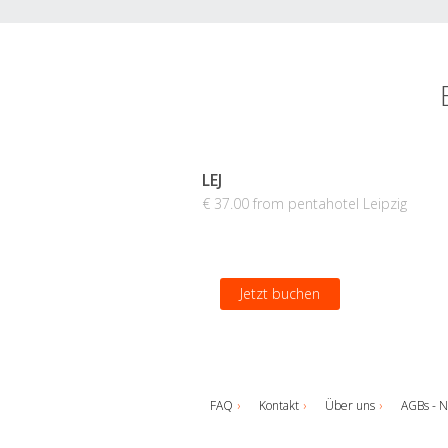
LEJ
€ 37.00 from pentahotel Leipzig
Jetzt buchen
FAQ
Kontakt
Über uns
AGBs - N