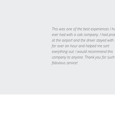
This was one of the best experiences I h
ever had with a cab company. I had pr
at the airport and the driver stayed with
for over an hour and helped me sort
everything out. I would recommend this
company to anyone. Thank you for such
fabulous service!