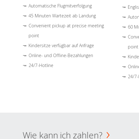
Automatische Flugmitverfolgung
Engli
45 Minuten Wartezeit ab Landung
Autom
Convenient pickup at precise meeting
60 Mi
point
Conve
Kindersitze verfügbar auf Anfrage
point
Online- und Offline-Bezahlungen
Kinde
24/7-Hotline
Onlin
24/7-
Wie kann ich zahlen?