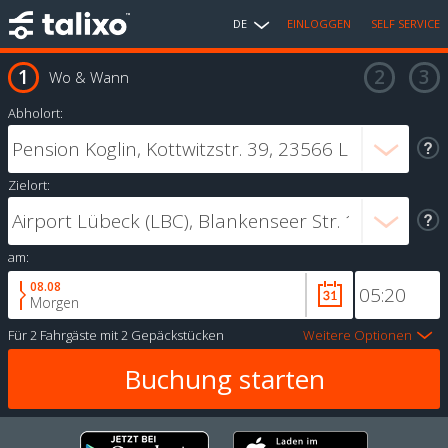
DE
EINLOGGEN
SELF SERVICE
Wo & Wann
Abholort:
Zielort:
am:
08.08
Morgen
Für
2 Fahrgäste
mit
2 Gepäckstücken
Weitere Optionen