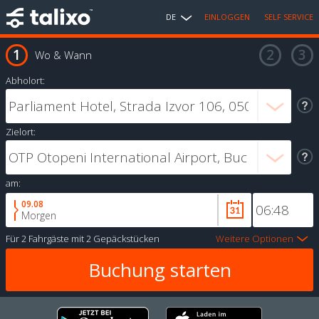
DE
EINLOGGEN
SELF SERVICE
Wo & Wann
Abholort:
Zielort:
am:
09.08
Morgen
Für
2 Fahrgäste
mit
2 Gepäckstücken
Weitere Optionen