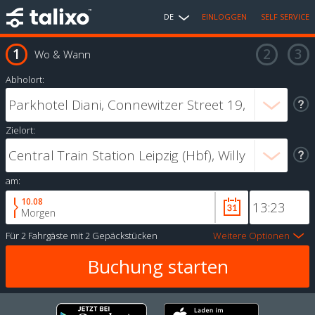
DE
EINLOGGEN
SELF SERVICE
Wo & Wann
Abholort:
Zielort:
am:
10.08
Morgen
Für
2 Fahrgäste
mit
2 Gepäckstücken
Weitere Optionen