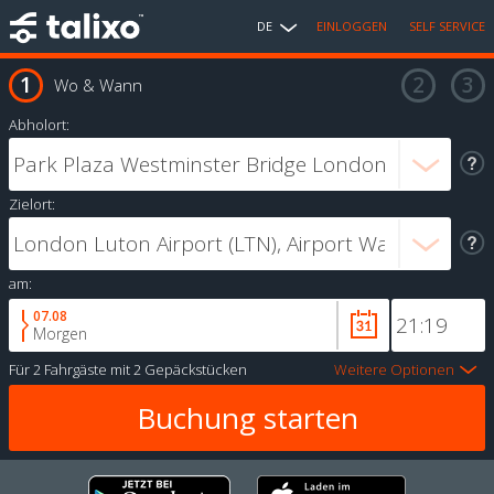
DE
EINLOGGEN
SELF SERVICE
Wo & Wann
Abholort:
Zielort:
am:
07.08
Morgen
Für
2 Fahrgäste
mit
2 Gepäckstücken
Weitere Optionen