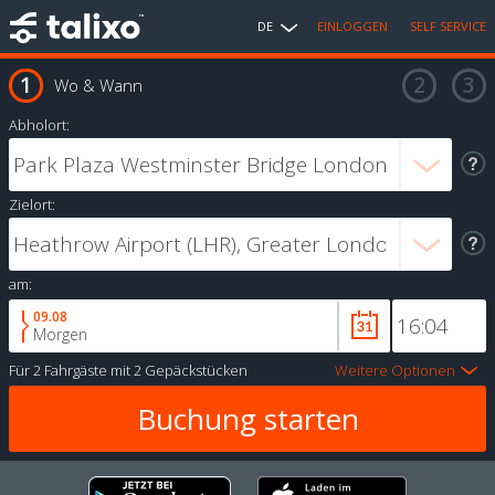
DE
EINLOGGEN
SELF SERVICE
Wo & Wann
Abholort:
Zielort:
am:
09.08
Morgen
Für
2 Fahrgäste
mit
2 Gepäckstücken
Weitere Optionen