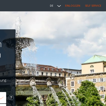
DE
EINLOGGEN
SELF SERVICE
n
n
lung