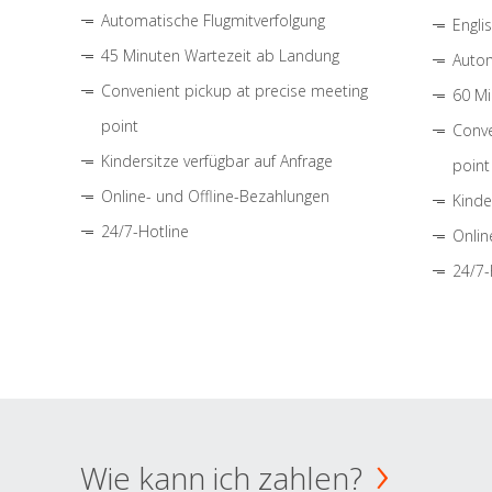
Automatische Flugmitverfolgung
Engli
45 Minuten Wartezeit ab Landung
Autom
Convenient pickup at precise meeting
60 Mi
point
Conve
Kindersitze verfügbar auf Anfrage
point
Online- und Offline-Bezahlungen
Kinde
24/7-Hotline
Onlin
24/7-
Wie kann ich zahlen?