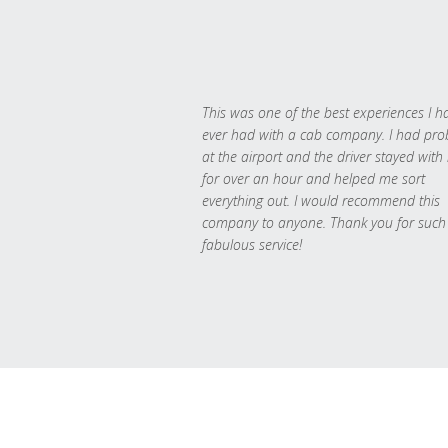
This was one of the best experiences I h
ever had with a cab company. I had pr
at the airport and the driver stayed with
for over an hour and helped me sort
everything out. I would recommend this
company to anyone. Thank you for such
fabulous service!