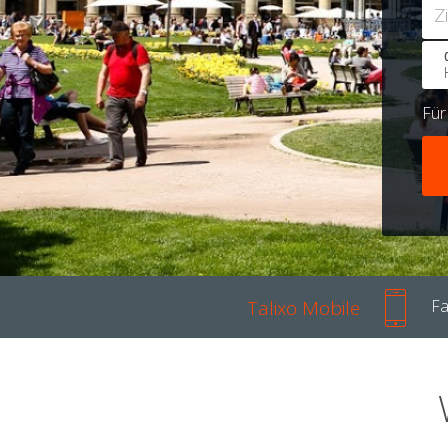
Z
Fü
Talixo Mobile
Fa