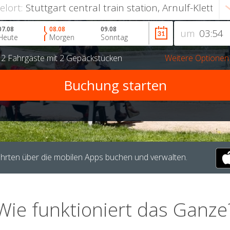
ielort:
07.08
08.08
09.08
um
Heute
Morgen
Sonntag
r
2 Fahrgäste
mit
2 Gepäckstücken
Weitere Optionen
hrten über die mobilen Apps buchen und verwalten.
Wie funktioniert das Ganze