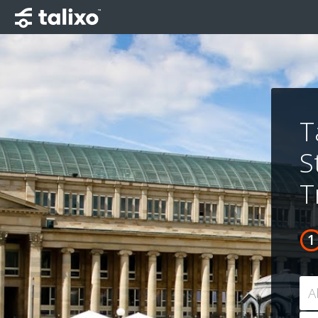
T
S
T
A