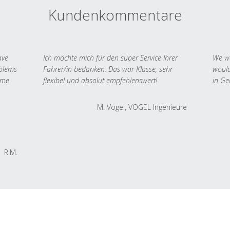
Kundenkommentare
ave
Ich möchte mich für den super Service Ihrer
We we
oblems
Fahrer/in bedanken. Das war Klasse, sehr
would
 me
flexibel und absolut empfehlenswert!
in Ge
M. Vogel, VOGEL Ingenieure
R.M.