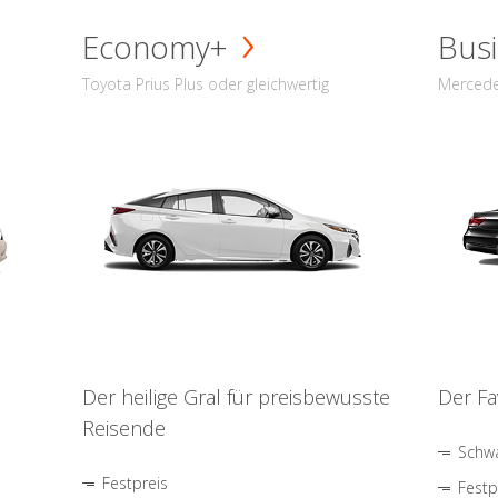
Economy+
Busi
Toyota Prius Plus oder gleichwertig
Mercede
Der heilige Gral für preisbewusste
Der Fa
Reisende
Schwa
Festpreis
Festp