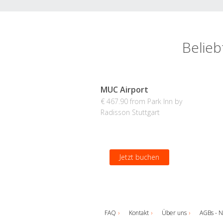
Belieb
MUC Airport
€ 467.90 from Park Inn by
Radisson Stuttgart
Jetzt buchen
FAQ
Kontakt
Über uns
AGBs - N