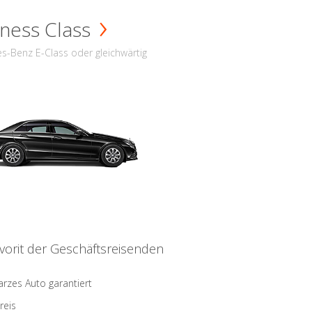
ness Class
s-Benz E-Class oder gleichwärtig
vorit der Geschäftsreisenden
rzes Auto garantiert
reis