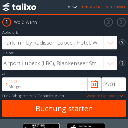
DE
EINLOGGEN
SELF SERVICE
Wo & Wann
Abholort:
Zielort:
am:
09.08
Morgen
Für
2 Fahrgäste
mit
2 Gepäckstücken
Weitere Optionen