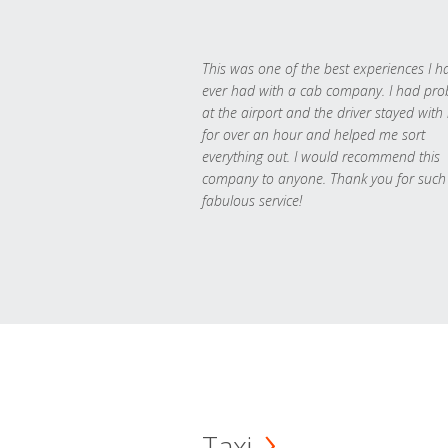
This was one of the best experiences I h
ever had with a cab company. I had pr
at the airport and the driver stayed with
for over an hour and helped me sort
everything out. I would recommend this
company to anyone. Thank you for such
fabulous service!
Taxi