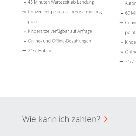
45 Minuten Wartezeit ab Landung
Autom
Convenient pickup at precise meeting
60 Mi
point
Conve
Kindersitze verfügbar auf Anfrage
point
Online- und Offline-Bezahlungen
Kinde
24/7-Hotline
Onlin
24/7-
Wie kann ich zahlen?