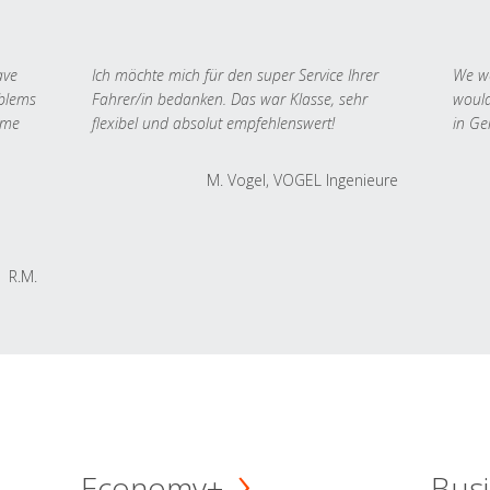
ave
Ich möchte mich für den super Service Ihrer
We we
oblems
Fahrer/in bedanken. Das war Klasse, sehr
would
 me
flexibel und absolut empfehlenswert!
in Ge
M. Vogel, VOGEL Ingenieure
R.M.
Economy+
Busi