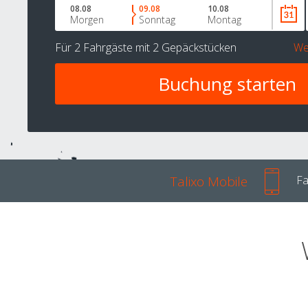
08.08
09.08
10.08
Morgen
Sonntag
Montag
Für
2 Fahrgäste
mit
2 Gepäckstücken
We
Talixo Mobile
Fa