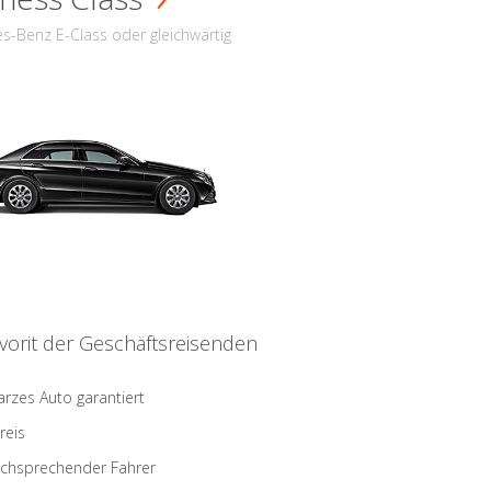
s-Benz E-Class oder gleichwärtig
vorit der Geschäftsreisenden
rzes Auto garantiert
reis
schsprechender Fahrer