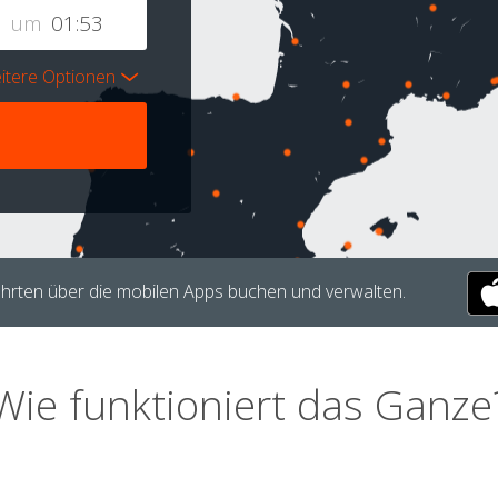
um
itere Optionen
hrten über die mobilen Apps buchen und verwalten.
Wie funktioniert das Ganze