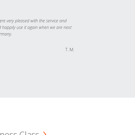
re very pleased with the service and
 happily use it again when we are next
rmany.
T. M.
ness Class