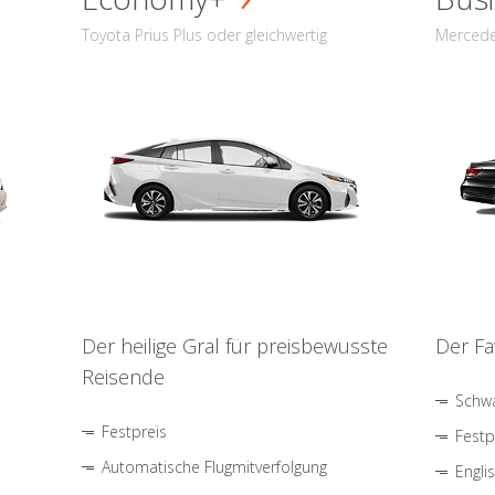
Toyota Prius Plus oder gleichwertig
Mercede
Der heilige Gral für preisbewusste
Der Fa
Reisende
Schwa
Festpreis
Festp
Automatische Flugmitverfolgung
Engli