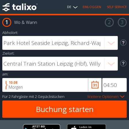
DE
EINLOGGEN
SELF SERVICE
Wo & Wann
Abholort:
Zielort:
am:
10.08
Morgen
Für
2 Fahrgäste
mit
2 Gepäckstücken
Weitere Optionen