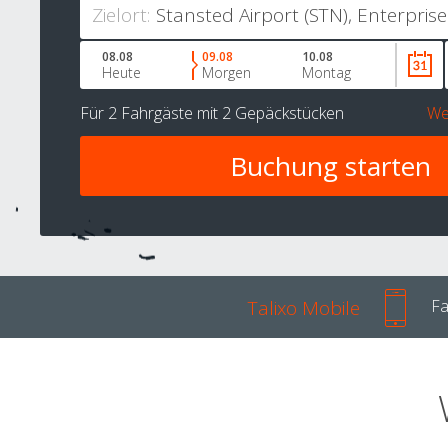
Zielort:
08.08
09.08
10.08
Heute
Morgen
Montag
Für
2 Fahrgäste
mit
2 Gepäckstücken
We
Talixo Mobile
Fa