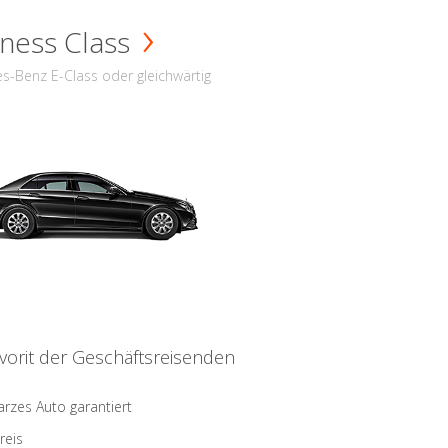
ness Class
s-Benz E-Class oder gleichwärtig
vorit der Geschäftsreisenden
rzes Auto garantiert
reis