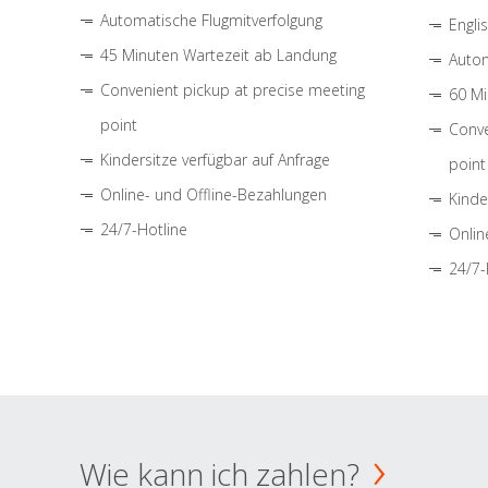
Automatische Flugmitverfolgung
Engli
45 Minuten Wartezeit ab Landung
Autom
Convenient pickup at precise meeting
60 Mi
point
Conve
Kindersitze verfügbar auf Anfrage
point
Online- und Offline-Bezahlungen
Kinde
24/7-Hotline
Onlin
24/7-
Wie kann ich zahlen?