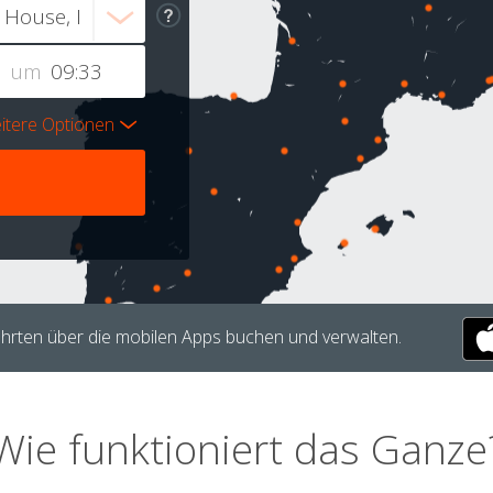
um
itere Optionen
hrten über die mobilen Apps buchen und verwalten.
Wie funktioniert das Ganze