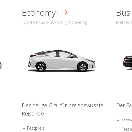
Economy+
Busi
Toyota Prius Plus oder gleichwertig
Mercede
Der heilige Gral für preisbewusste
Der Fa
Reisende
Schwa
Festpreis
Festp