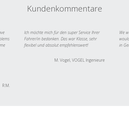
Kundenkommentare
ave
Ich möchte mich für den super Service Ihrer
We we
oblems
Fahrer/in bedanken. Das war Klasse, sehr
would
 me
flexibel und absolut empfehlenswert!
in Ge
M. Vogel, VOGEL Ingenieure
R.M.