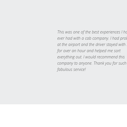
This was one of the best experiences I h
ever had with a cab company. I had pr
at the airport and the driver stayed with
for over an hour and helped me sort
everything out. I would recommend this
company to anyone. Thank you for such
fabulous service!