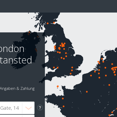
London
Stansted
Angaben & Zahlung