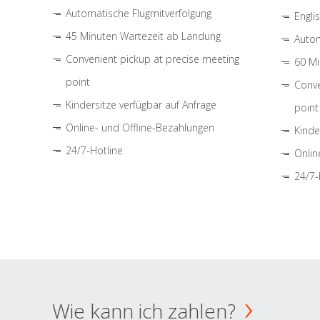
Automatische Flugmitverfolgung
Engli
45 Minuten Wartezeit ab Landung
Autom
Convenient pickup at precise meeting
60 Mi
point
Conve
Kindersitze verfügbar auf Anfrage
point
Online- und Offline-Bezahlungen
Kinde
24/7-Hotline
Onlin
24/7-
Wie kann ich zahlen?