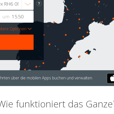
um
itere Optionen
hrten über die mobilen Apps buchen und verwalten.
Wie funktioniert das Ganze