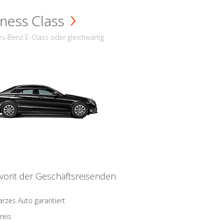
ness Class
s-Benz E-Class oder gleichwärtig
vorit der Geschäftsreisenden
rzes Auto garantiert
reis