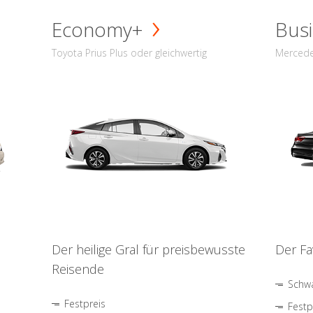
Economy+
Busi
Toyota Prius Plus oder gleichwertig
Mercede
Der heilige Gral für preisbewusste
Der Fa
Reisende
Schwa
Festpreis
Festp