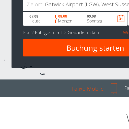
Zielort:
07.08
08.08
09.08
Heute
Morgen
Sonntag
Für
2 Fahrgäste
mit
2 Gepäckstücken
We
Talixo Mobile
Fa