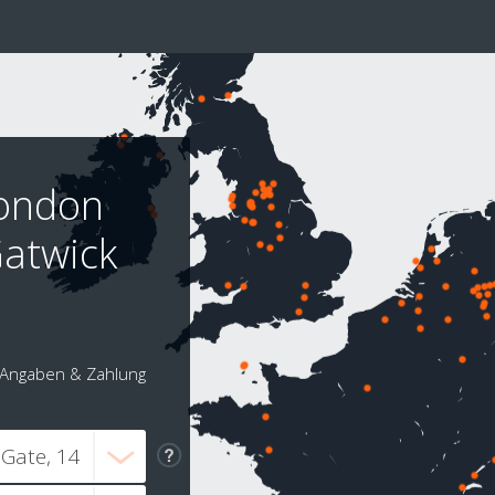
London
Gatwick
Angaben & Zahlung