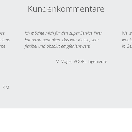
Kundenkommentare
ave
Ich möchte mich für den super Service Ihrer
We we
oblems
Fahrer/in bedanken. Das war Klasse, sehr
would
 me
flexibel und absolut empfehlenswert!
in Ge
M. Vogel, VOGEL Ingenieure
R.M.