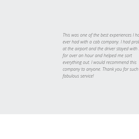
This was one of the best experiences I h
ever had with a cab company. I had pr
at the airport and the driver stayed with
for over an hour and helped me sort
everything out. I would recommend this
company to anyone. Thank you for such
fabulous service!