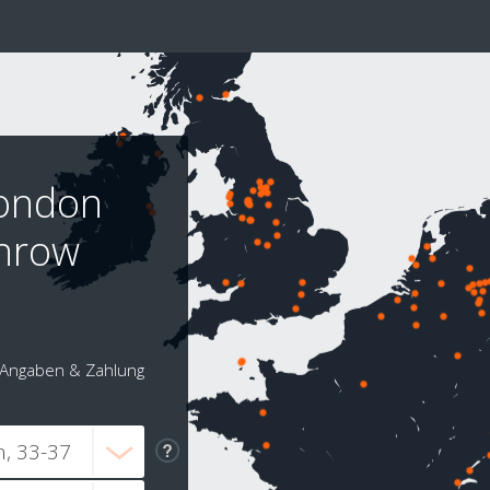
London
hrow
Angaben & Zahlung