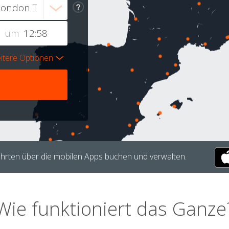
um
itere Optionen
hrten über die mobilen Apps buchen und verwalten.
Wie funktioniert das Ganze