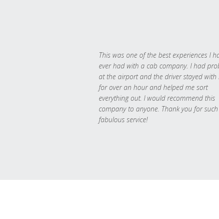
This was one of the best experiences I h
ever had with a cab company. I had pr
at the airport and the driver stayed with
for over an hour and helped me sort
everything out. I would recommend this
company to anyone. Thank you for such
fabulous service!