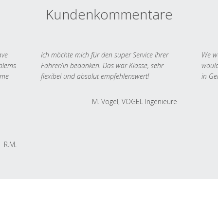
Kundenkommentare
ave
Ich möchte mich für den super Service Ihrer
We we
oblems
Fahrer/in bedanken. Das war Klasse, sehr
would
 me
flexibel und absolut empfehlenswert!
in Ge
M. Vogel, VOGEL Ingenieure
R.M.