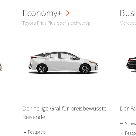
Economy+
Busi
Toyota Prius Plus oder gleichwertig
Mercede
Der heilige Gral für preisbewusste
Der Fa
Reisende
Schwa
Festpreis
Festp