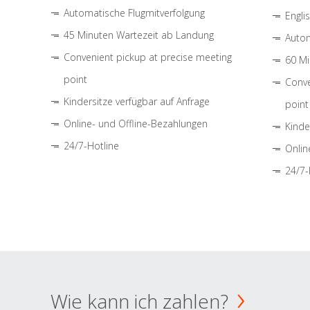
Automatische Flugmitverfolgung
Engli
45 Minuten Wartezeit ab Landung
Autom
Convenient pickup at precise meeting
60 Mi
point
Conve
Kindersitze verfügbar auf Anfrage
point
Online- und Offline-Bezahlungen
Kinde
24/7-Hotline
Onlin
24/7-
Wie kann ich zahlen?