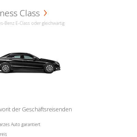
ness Class
s-Benz E-Class oder gleichwärtig
vorit der Geschäftsreisenden
rzes Auto garantiert
reis