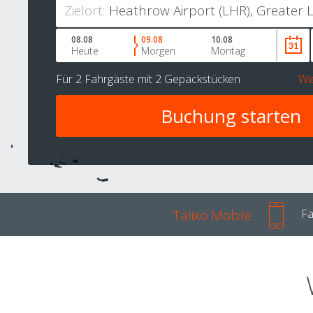
Zielort:
08.08
09.08
10.08
Heute
Morgen
Montag
Für
2 Fahrgäste
mit
2 Gepäckstücken
We
Talixo Mobile
Fa