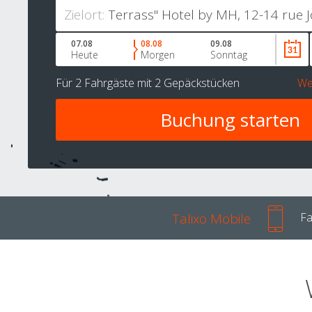
Zielort:
07.08
08.08
09.08
Heute
Morgen
Sonntag
Für
2 Fahrgäste
mit
2 Gepäckstücken
We
Talixo Mobile
Fa