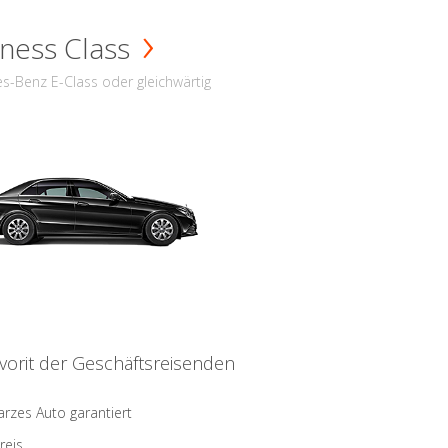
ness Class
s-Benz E-Class oder gleichwärtig
vorit der Geschäftsreisenden
rzes Auto garantiert
reis