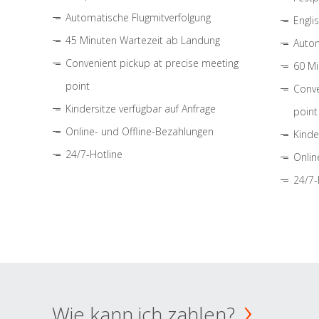
Automatische Flugmitverfolgung
Engli
45 Minuten Wartezeit ab Landung
Autom
Convenient pickup at precise meeting
60 Mi
point
Conve
Kindersitze verfügbar auf Anfrage
point
Online- und Offline-Bezahlungen
Kinde
24/7-Hotline
Onlin
24/7-
Wie kann ich zahlen?