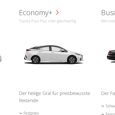
Economy+
Busi
Toyota Prius Plus oder gleichwertig
Mercede
Der heilige Gral für preisbewusste
Der Fa
Reisende
Schwa
Festpreis
Festp