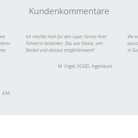
Kundenkommentare
ave
Ich möchte mich für den super Service Ihrer
We we
oblems
Fahrer/in bedanken. Das war Klasse, sehr
would
 me
flexibel und absolut empfehlenswert!
in Ge
M. Vogel, VOGEL Ingenieure
R.M.