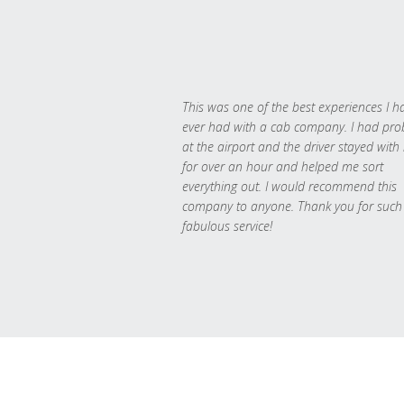
This was one of the best experiences I h
ever had with a cab company. I had pr
at the airport and the driver stayed with
for over an hour and helped me sort
everything out. I would recommend this
company to anyone. Thank you for such
fabulous service!