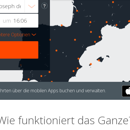
um
itere Optionen
hrten über die mobilen Apps buchen und verwalten.
Wie funktioniert das Ganze