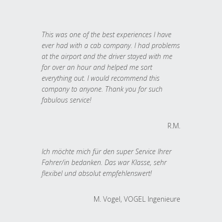
This was one of the best experiences I have
ever had with a cab company. I had problems
at the airport and the driver stayed with me
for over an hour and helped me sort
everything out. I would recommend this
company to anyone. Thank you for such
fabulous service!
R.M.
Ich möchte mich für den super Service Ihrer
Fahrer/in bedanken. Das war Klasse, sehr
flexibel und absolut empfehlenswert!
M. Vogel, VOGEL Ingenieure