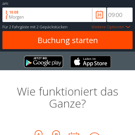
am:
10.08
Morgen
Für
2 Fahrgäste
mit
2 Gepäckstücken
Weitere Optionen
Wie funktioniert das
Ganze?