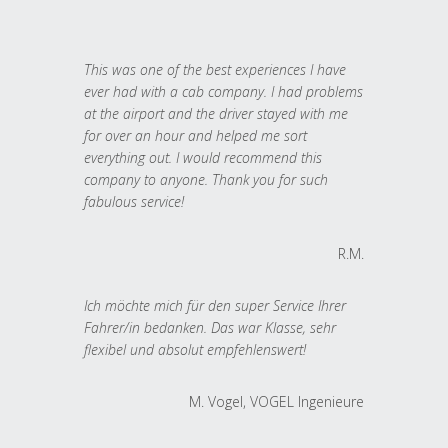
This was one of the best experiences I have
ever had with a cab company. I had problems
at the airport and the driver stayed with me
for over an hour and helped me sort
everything out. I would recommend this
company to anyone. Thank you for such
fabulous service!
R.M.
Ich möchte mich für den super Service Ihrer
Fahrer/in bedanken. Das war Klasse, sehr
flexibel und absolut empfehlenswert!
M. Vogel, VOGEL Ingenieure