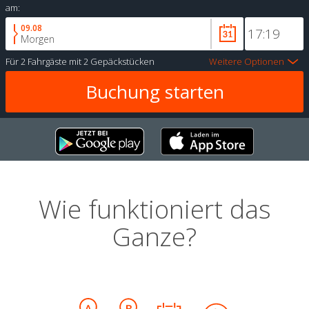
am:
09.08
Morgen
Für
2 Fahrgäste
mit
2 Gepäckstücken
Weitere Optionen
Wie funktioniert das
Ganze?