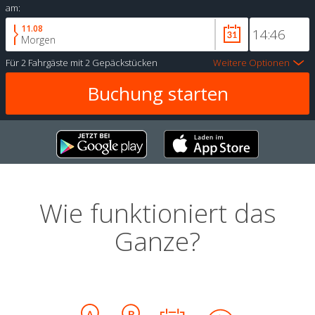
am:
11.08
Morgen
Für
2 Fahrgäste
mit
2 Gepäckstücken
Weitere Optionen
Wie funktioniert das
Ganze?