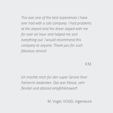
This was one of the best experiences I have
ever had with a cab company. I had problems
at the airport and the driver stayed with me
for over an hour and helped me sort
everything out. I would recommend this
company to anyone. Thank you for such
fabulous service!
R.M.
Ich möchte mich für den super Service Ihrer
Fahrer/in bedanken. Das war Klasse, sehr
flexibel und absolut empfehlenswert!
M. Vogel, VOGEL Ingenieure