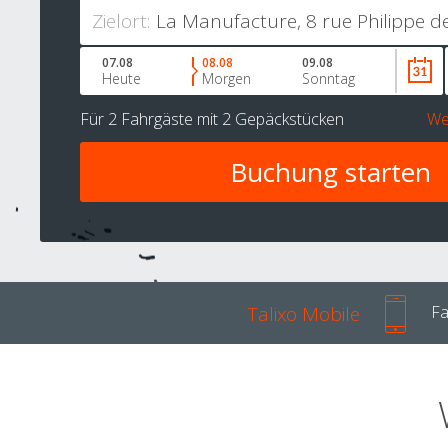
Zielort:
07.08
08.08
09.08
Heute
Morgen
Sonntag
Für
2 Fahrgäste
mit
2 Gepäckstücken
We
Talixo Mobile
Fa