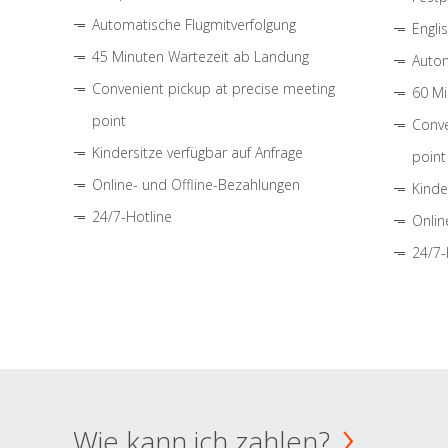
Automatische Flugmitverfolgung
Engli
45 Minuten Wartezeit ab Landung
Autom
Convenient pickup at precise meeting
60 Mi
point
Conve
Kindersitze verfügbar auf Anfrage
point
Online- und Offline-Bezahlungen
Kinde
24/7-Hotline
Onlin
24/7-
Wie kann ich zahlen?