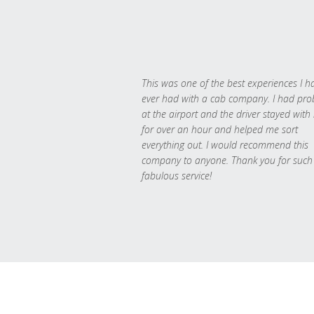
This was one of the best experiences I h
ever had with a cab company. I had pr
at the airport and the driver stayed with
for over an hour and helped me sort
everything out. I would recommend this
company to anyone. Thank you for such
fabulous service!