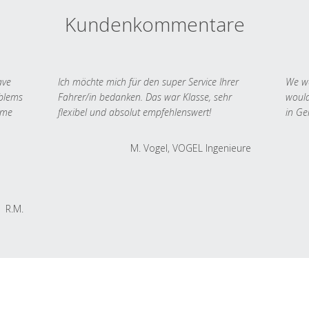
Kundenkommentare
ave
Ich möchte mich für den super Service Ihrer
We we
oblems
Fahrer/in bedanken. Das war Klasse, sehr
would
 me
flexibel und absolut empfehlenswert!
in Ge
M. Vogel, VOGEL Ingenieure
R.M.