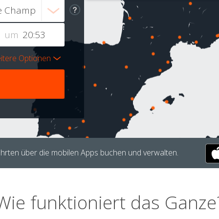
um
itere Optionen
hrten über die mobilen Apps buchen und verwalten.
Wie funktioniert das Ganze