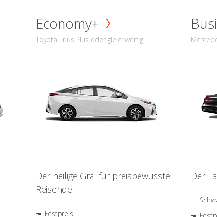
Economy+
Busi
Toyota Prius Plus oder gleichwertig
Mercede
Der heilige Gral für preisbewusste
Der Fa
Reisende
Schwa
Festpreis
Festp