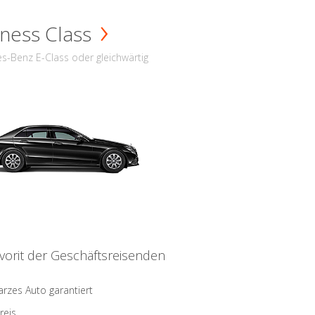
ness Class
s-Benz E-Class oder gleichwärtig
vorit der Geschäftsreisenden
rzes Auto garantiert
reis