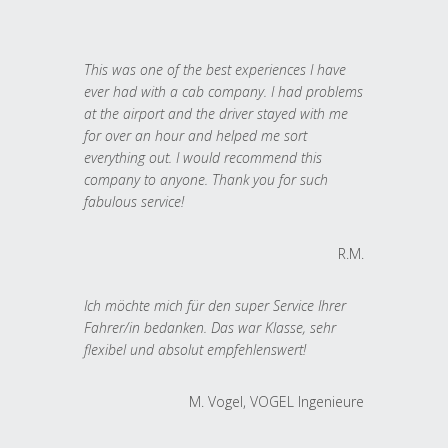
This was one of the best experiences I have
ever had with a cab company. I had problems
at the airport and the driver stayed with me
for over an hour and helped me sort
everything out. I would recommend this
company to anyone. Thank you for such
fabulous service!
R.M.
Ich möchte mich für den super Service Ihrer
Fahrer/in bedanken. Das war Klasse, sehr
flexibel und absolut empfehlenswert!
M. Vogel, VOGEL Ingenieure