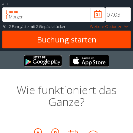
am:
08.08
Morgen
Für
2 Fahrgäste
mit
2 Gepäckstücken
Weitere Optionen
Wie funktioniert das
Ganze?