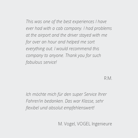
This was one of the best experiences I have
ever had with a cab company. I had problems
at the airport and the driver stayed with me
for over an hour and helped me sort
everything out. I would recommend this
company to anyone. Thank you for such
fabulous service!
R.M.
Ich möchte mich für den super Service Ihrer
Fahrer/in bedanken. Das war Klasse, sehr
flexibel und absolut empfehlenswert!
M. Vogel, VOGEL Ingenieure