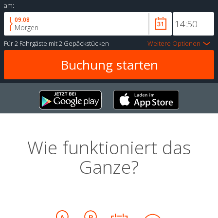
am:
09.08
Morgen
Für
2 Fahrgäste
mit
2 Gepäckstücken
Weitere Optionen
Wie funktioniert das
Ganze?