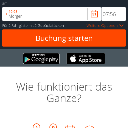
am:
10.08
Morgen
Für
2 Fahrgäste
mit
2 Gepäckstücken
Weitere Optionen
Wie funktioniert das
Ganze?