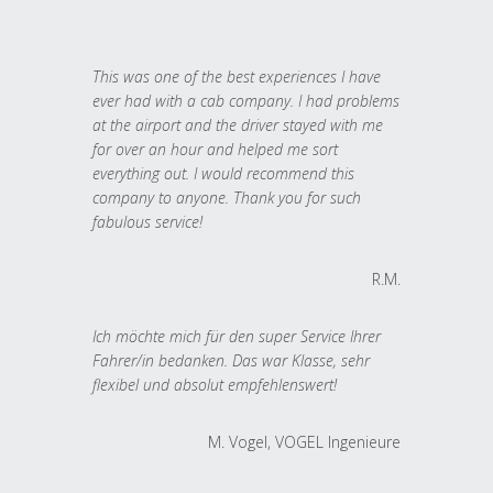
This was one of the best experiences I have
ever had with a cab company. I had problems
at the airport and the driver stayed with me
for over an hour and helped me sort
everything out. I would recommend this
company to anyone. Thank you for such
fabulous service!
R.M.
Ich möchte mich für den super Service Ihrer
Fahrer/in bedanken. Das war Klasse, sehr
flexibel und absolut empfehlenswert!
M. Vogel, VOGEL Ingenieure