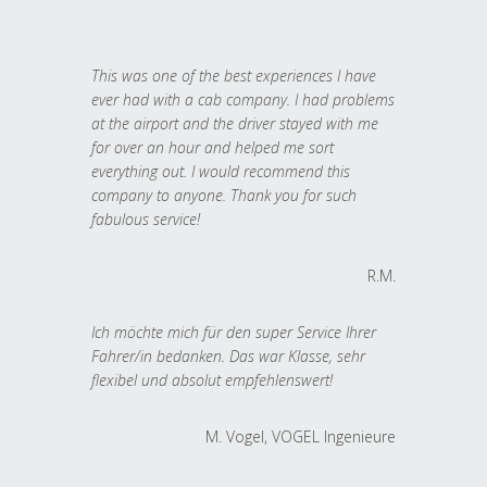
This was one of the best experiences I have
ever had with a cab company. I had problems
at the airport and the driver stayed with me
for over an hour and helped me sort
everything out. I would recommend this
company to anyone. Thank you for such
fabulous service!
R.M.
Ich möchte mich für den super Service Ihrer
Fahrer/in bedanken. Das war Klasse, sehr
flexibel und absolut empfehlenswert!
M. Vogel, VOGEL Ingenieure