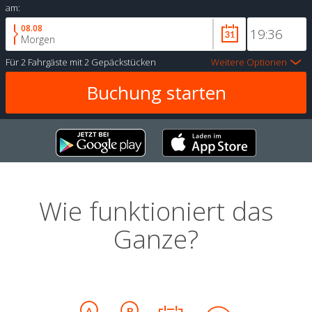
am:
08.08
Morgen
Für
2 Fahrgäste
mit
2 Gepäckstücken
Weitere Optionen
Wie funktioniert das
Ganze?