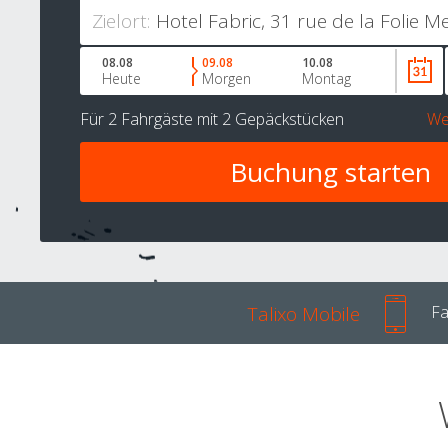
Zielort:
08.08
09.08
10.08
Heute
Morgen
Montag
Für
2 Fahrgäste
mit
2 Gepäckstücken
We
Talixo Mobile
Fa