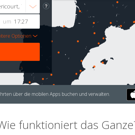
um
itere Optionen
hrten über die mobilen Apps buchen und verwalten.
Wie funktioniert das Ganze