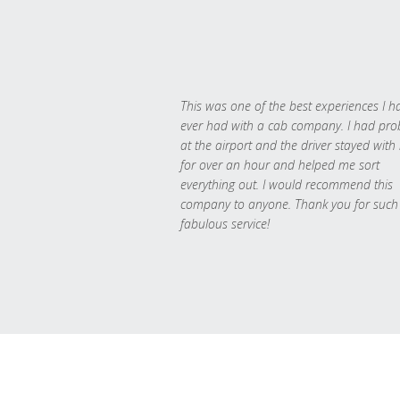
This was one of the best experiences I h
ever had with a cab company. I had pr
at the airport and the driver stayed with
for over an hour and helped me sort
everything out. I would recommend this
company to anyone. Thank you for such
fabulous service!