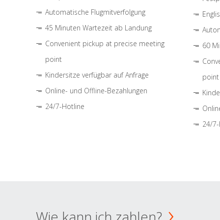
Automatische Flugmitverfolgung
Engli
45 Minuten Wartezeit ab Landung
Autom
Convenient pickup at precise meeting
60 Mi
point
Conve
Kindersitze verfügbar auf Anfrage
point
Online- und Offline-Bezahlungen
Kinde
24/7-Hotline
Onlin
24/7-
Wie kann ich zahlen?