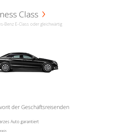
ness Class
s-Benz E-Class oder gleichwärtig
vorit der Geschäftsreisenden
rzes Auto garantiert
reis