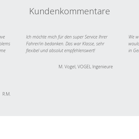
Kundenkommentare
ave
Ich möchte mich für den super Service Ihrer
We we
oblems
Fahrer/in bedanken. Das war Klasse, sehr
would
 me
flexibel und absolut empfehlenswert!
in Ge
M. Vogel, VOGEL Ingenieure
R.M.