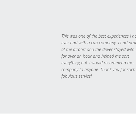
This was one of the best experiences I h
ever had with a cab company. I had pr
at the airport and the driver stayed with
for over an hour and helped me sort
everything out. I would recommend this
company to anyone. Thank you for such
fabulous service!