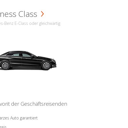
ness Class
s-Benz E-Class oder gleichwärtig
vorit der Geschäftsreisenden
rzes Auto garantiert
reis