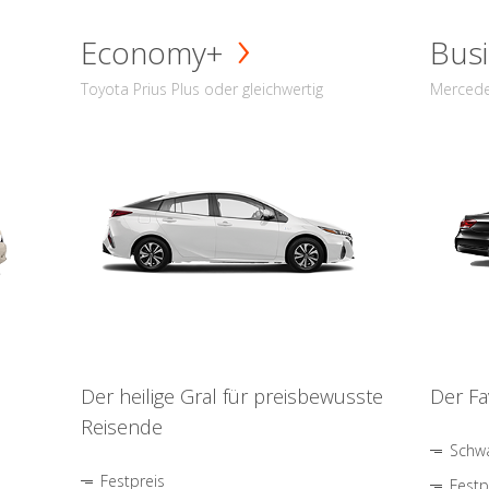
Economy+
Busi
Toyota Prius Plus oder gleichwertig
Mercede
Der heilige Gral für preisbewusste
Der Fa
Reisende
Schwa
Festpreis
Festp