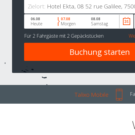
Zielort:
06.08
07.08
08.08
Heute
Morgen
Samstag
Für
2 Fahrgäste
mit
2 Gepäckstücken
We
Talixo Mobile
Fa