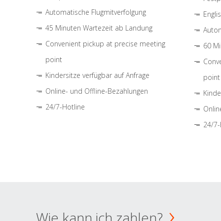
Automatische Flugmitverfolgung
Engli
45 Minuten Wartezeit ab Landung
Autom
Convenient pickup at precise meeting
60 Mi
point
Conve
Kindersitze verfügbar auf Anfrage
point
Online- und Offline-Bezahlungen
Kinde
24/7-Hotline
Onlin
24/7-
Wie kann ich zahlen?