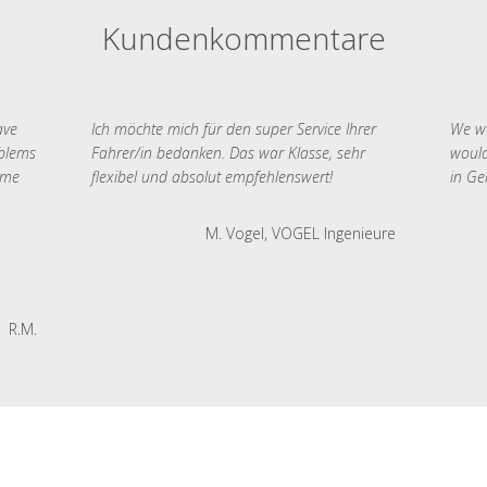
Kundenkommentare
ave
Ich möchte mich für den super Service Ihrer
We we
oblems
Fahrer/in bedanken. Das war Klasse, sehr
would
 me
flexibel und absolut empfehlenswert!
in Ge
M. Vogel, VOGEL Ingenieure
R.M.