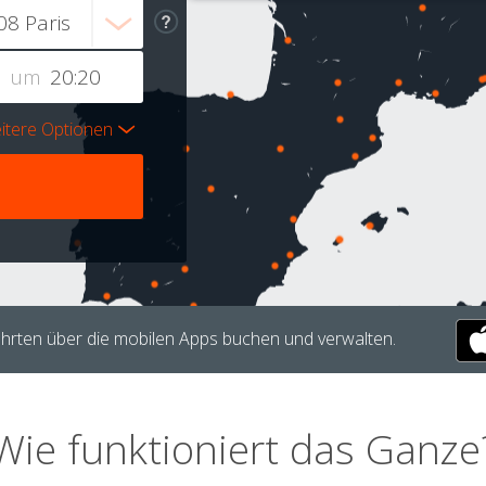
um
itere Optionen
hrten über die mobilen Apps buchen und verwalten.
Wie funktioniert das Ganze