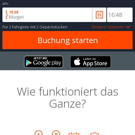
am:
10.08
Morgen
Für
2 Fahrgäste
mit
2 Gepäckstücken
Weitere Optionen
Wie funktioniert das
Ganze?