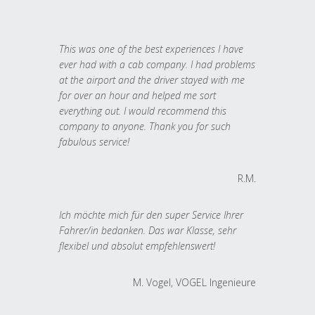
This was one of the best experiences I have
ever had with a cab company. I had problems
at the airport and the driver stayed with me
for over an hour and helped me sort
everything out. I would recommend this
company to anyone. Thank you for such
fabulous service!
R.M.
Ich möchte mich für den super Service Ihrer
Fahrer/in bedanken. Das war Klasse, sehr
flexibel und absolut empfehlenswert!
M. Vogel, VOGEL Ingenieure