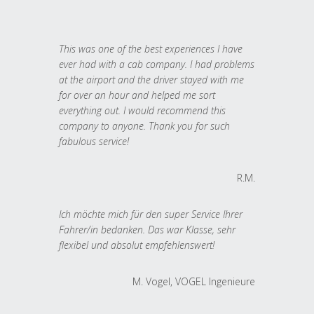
This was one of the best experiences I have
ever had with a cab company. I had problems
at the airport and the driver stayed with me
for over an hour and helped me sort
everything out. I would recommend this
company to anyone. Thank you for such
fabulous service!
R.M.
Ich möchte mich für den super Service Ihrer
Fahrer/in bedanken. Das war Klasse, sehr
flexibel und absolut empfehlenswert!
M. Vogel, VOGEL Ingenieure