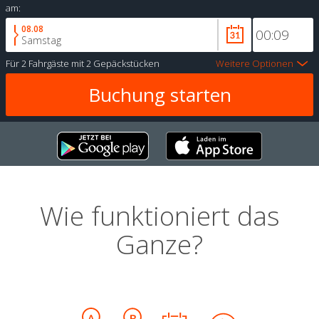
am:
08.08
Samstag
Für
2 Fahrgäste
mit
2 Gepäckstücken
Weitere Optionen
Wie funktioniert das
Ganze?