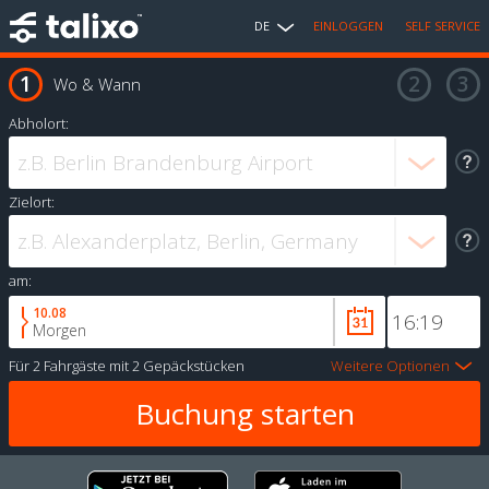
DE
EINLOGGEN
SELF SERVICE
Wo & Wann
Abholort:
Zielort:
am:
10.08
Morgen
Für
2 Fahrgäste
mit
2 Gepäckstücken
Weitere Optionen