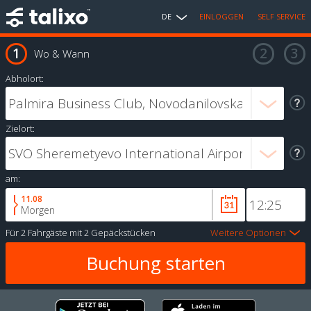
DE
EINLOGGEN
SELF SERVICE
Wo & Wann
Abholort:
Zielort:
am:
11.08
Morgen
Für
2 Fahrgäste
mit
2 Gepäckstücken
Weitere Optionen