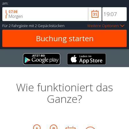
am:
07.08
Morgen
Für
2 Fahrgäste
mit
2 Gepäckstücken
Weitere Optionen
Wie funktioniert das
Ganze?