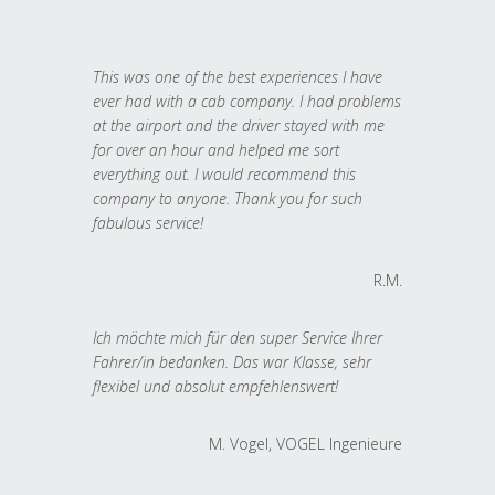
This was one of the best experiences I have
ever had with a cab company. I had problems
at the airport and the driver stayed with me
for over an hour and helped me sort
everything out. I would recommend this
company to anyone. Thank you for such
fabulous service!
R.M.
Ich möchte mich für den super Service Ihrer
Fahrer/in bedanken. Das war Klasse, sehr
flexibel und absolut empfehlenswert!
M. Vogel, VOGEL Ingenieure