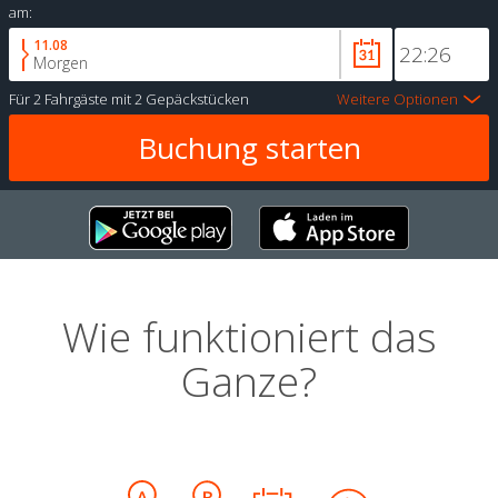
am:
11.08
Morgen
Für
2 Fahrgäste
mit
2 Gepäckstücken
Weitere Optionen
Wie funktioniert das
Ganze?