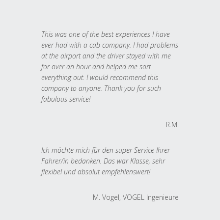
This was one of the best experiences I have
ever had with a cab company. I had problems
at the airport and the driver stayed with me
for over an hour and helped me sort
everything out. I would recommend this
company to anyone. Thank you for such
fabulous service!
R.M.
Ich möchte mich für den super Service Ihrer
Fahrer/in bedanken. Das war Klasse, sehr
flexibel und absolut empfehlenswert!
M. Vogel, VOGEL Ingenieure