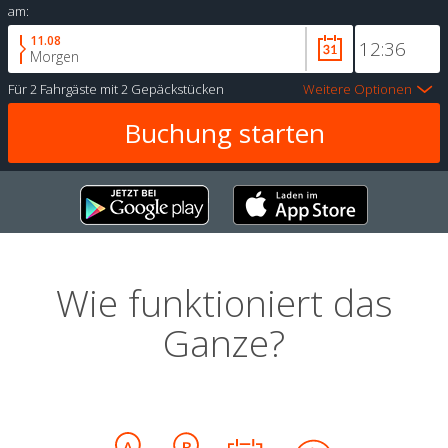
am:
11.08
Morgen
Für
2 Fahrgäste
mit
2 Gepäckstücken
Weitere Optionen
Wie funktioniert das
Ganze?