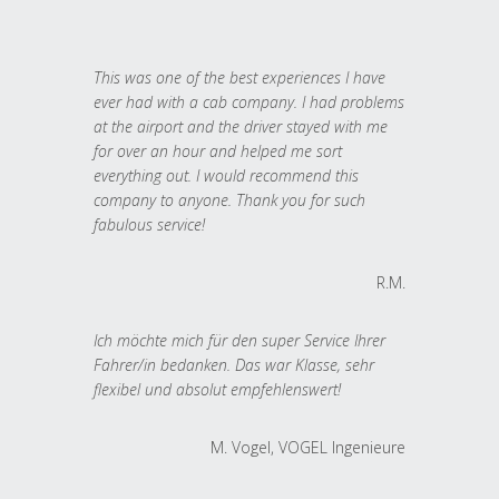
This was one of the best experiences I have
ever had with a cab company. I had problems
at the airport and the driver stayed with me
for over an hour and helped me sort
everything out. I would recommend this
company to anyone. Thank you for such
fabulous service!
R.M.
Ich möchte mich für den super Service Ihrer
Fahrer/in bedanken. Das war Klasse, sehr
flexibel und absolut empfehlenswert!
M. Vogel, VOGEL Ingenieure