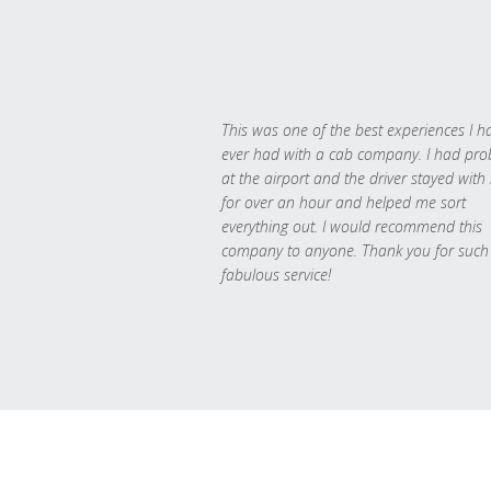
This was one of the best experiences I h
ever had with a cab company. I had pr
at the airport and the driver stayed with
for over an hour and helped me sort
everything out. I would recommend this
company to anyone. Thank you for such
fabulous service!