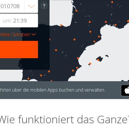
um
itere Optionen
hrten über die mobilen Apps buchen und verwalten.
Wie funktioniert das Ganze