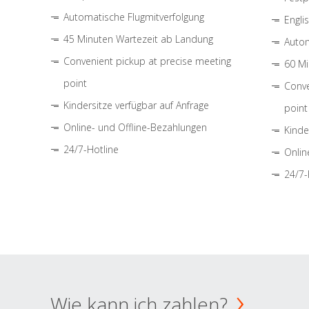
Automatische Flugmitverfolgung
Engli
45 Minuten Wartezeit ab Landung
Autom
Convenient pickup at precise meeting
60 Mi
point
Conve
Kindersitze verfügbar auf Anfrage
point
Online- und Offline-Bezahlungen
Kinde
24/7-Hotline
Onlin
24/7-
Wie kann ich zahlen?