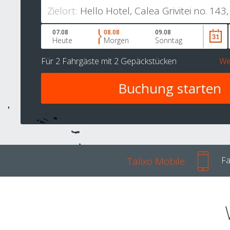
Zielort:
07.08
08.08
09.08
Heute
Morgen
Sonntag
Für
2 Fahrgäste
mit
2 Gepäckstücken
We
Talixo Mobile
Fa