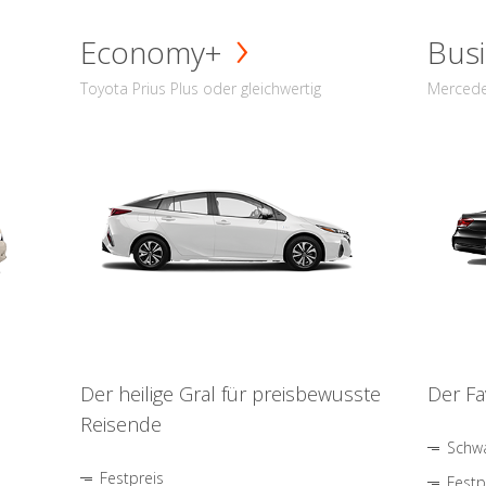
Economy+
Busi
Toyota Prius Plus oder gleichwertig
Mercede
Der heilige Gral für preisbewusste
Der Fa
Reisende
Schwa
Festpreis
Festp