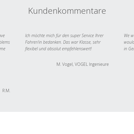
Kundenkommentare
ave
Ich möchte mich für den super Service Ihrer
We we
oblems
Fahrer/in bedanken. Das war Klasse, sehr
would
 me
flexibel und absolut empfehlenswert!
in Ge
M. Vogel, VOGEL Ingenieure
R.M.