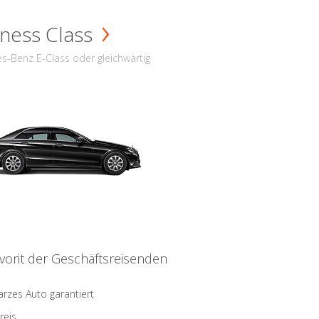
ness Class
s-Benz E-Class oder gleichwärtig
vorit der Geschäftsreisenden
rzes Auto garantiert
reis