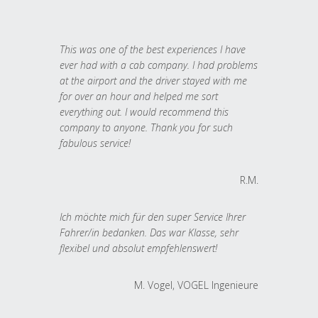
This was one of the best experiences I have
ever had with a cab company. I had problems
at the airport and the driver stayed with me
for over an hour and helped me sort
everything out. I would recommend this
company to anyone. Thank you for such
fabulous service!
R.M.
Ich möchte mich für den super Service Ihrer
Fahrer/in bedanken. Das war Klasse, sehr
flexibel und absolut empfehlenswert!
M. Vogel, VOGEL Ingenieure