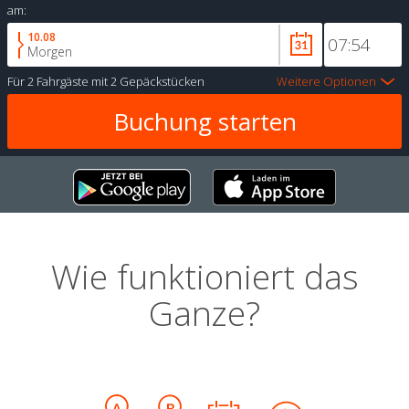
am:
10.08
Morgen
Für
2 Fahrgäste
mit
2 Gepäckstücken
Weitere Optionen
Wie funktioniert das
Ganze?