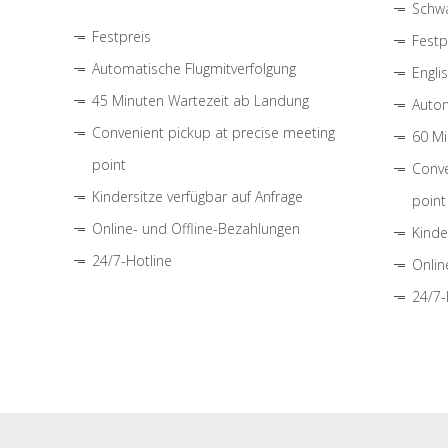
Schwa
Festpreis
Festp
Automatische Flugmitverfolgung
Engli
45 Minuten Wartezeit ab Landung
Autom
Convenient pickup at precise meeting
60 Mi
point
Conve
Kindersitze verfügbar auf Anfrage
point
Online- und Offline-Bezahlungen
Kinde
24/7-Hotline
Onlin
24/7-