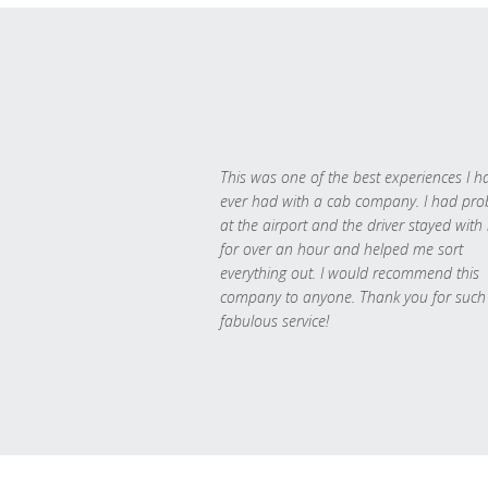
This was one of the best experiences I h
ever had with a cab company. I had pr
at the airport and the driver stayed with
for over an hour and helped me sort
everything out. I would recommend this
company to anyone. Thank you for such
fabulous service!