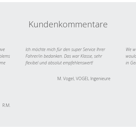
Kundenkommentare
ave
Ich möchte mich für den super Service Ihrer
We we
oblems
Fahrer/in bedanken. Das war Klasse, sehr
would
 me
flexibel und absolut empfehlenswert!
in Ge
M. Vogel, VOGEL Ingenieure
R.M.