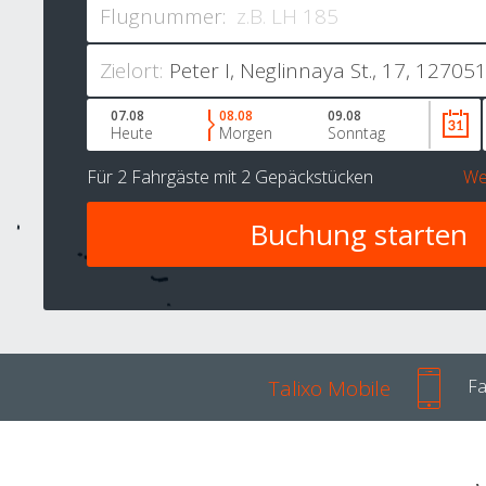
Flugnummer:
Zielort:
07.08
08.08
09.08
Heute
Morgen
Sonntag
Für
2 Fahrgäste
mit
2 Gepäckstücken
We
Talixo Mobile
Fa