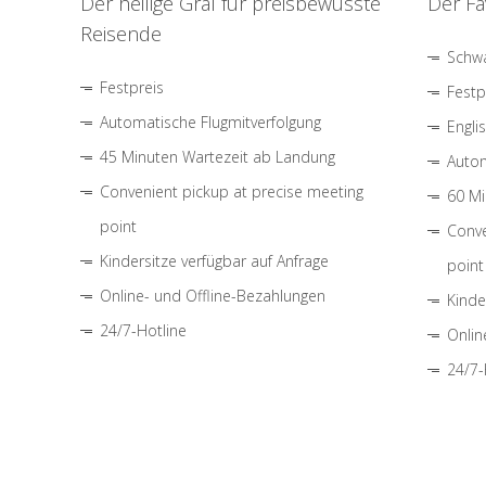
Der heilige Gral für preisbewusste
Der Fa
Reisende
Schwa
Festpreis
Festp
Automatische Flugmitverfolgung
Engli
45 Minuten Wartezeit ab Landung
Autom
Convenient pickup at precise meeting
60 Mi
point
Conve
Kindersitze verfügbar auf Anfrage
point
Online- und Offline-Bezahlungen
Kinde
24/7-Hotline
Onlin
24/7-