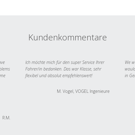
Kundenkommentare
ave
Ich möchte mich für den super Service Ihrer
We we
oblems
Fahrer/in bedanken. Das war Klasse, sehr
would
 me
flexibel und absolut empfehlenswert!
in Ge
M. Vogel, VOGEL Ingenieure
R.M.