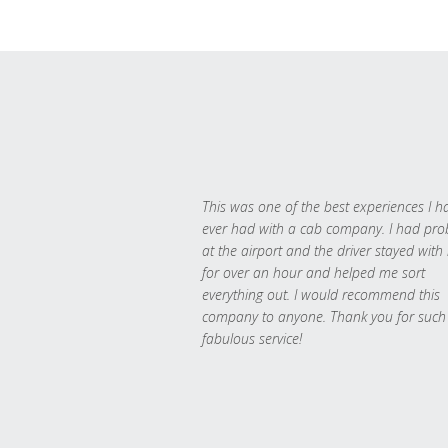
This was one of the best experiences I h
ever had with a cab company. I had pr
at the airport and the driver stayed with
for over an hour and helped me sort
everything out. I would recommend this
company to anyone. Thank you for such
fabulous service!