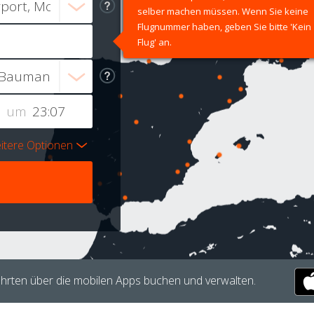
selber machen müssen. Wenn Sie keine
Flugnummer haben, geben Sie bitte 'Kein
Flug' an.
um
itere Optionen
hrten über die mobilen Apps buchen und verwalten.