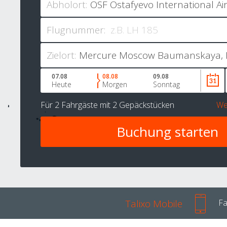
Abholort:
Flugnummer:
Zielort:
07.08
08.08
09.08
Heute
Morgen
Sonntag
Für
2 Fahrgäste
mit
2 Gepäckstücken
We
Talixo Mobile
Fa