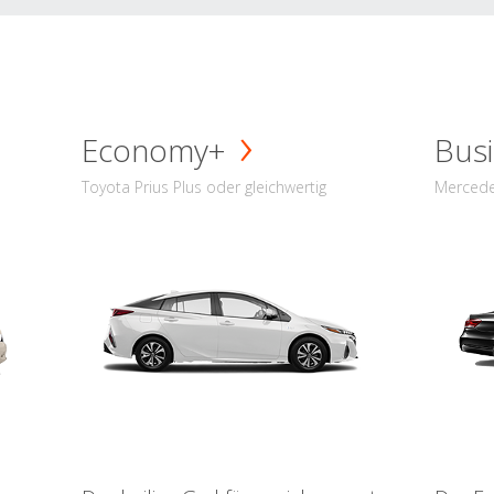
Economy+
Busi
Toyota Prius Plus oder gleichwertig
Mercede