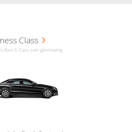
ness Class
s-Benz E-Class oder gleichwärtig