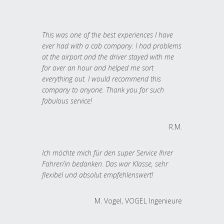
This was one of the best experiences I have
ever had with a cab company. I had problems
at the airport and the driver stayed with me
for over an hour and helped me sort
everything out. I would recommend this
company to anyone. Thank you for such
fabulous service!
R.M.
Ich möchte mich für den super Service Ihrer
Fahrer/in bedanken. Das war Klasse, sehr
flexibel und absolut empfehlenswert!
M. Vogel, VOGEL Ingenieure