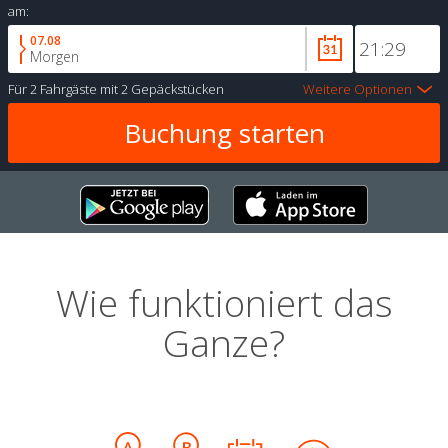
am:
07.08
Morgen
Für
2 Fahrgäste
mit
2 Gepäckstücken
Weitere Optionen
Wie funktioniert das
Ganze?