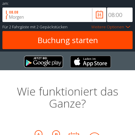
am:
08.08
Morgen
Für
2 Fahrgäste
mit
2 Gepäckstücken
Weitere Optionen
Wie funktioniert das
Ganze?