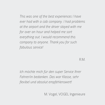
This was one of the best experiences I have
ever had with a cab company. I had problems
at the airport and the driver stayed with me
for over an hour and helped me sort
everything out. I would recommend this
company to anyone. Thank you for such
fabulous service!
R.M.
Ich möchte mich für den super Service Ihrer
Fahrer/in bedanken. Das war Klasse, sehr
flexibel und absolut empfehlenswert!
M. Vogel, VOGEL Ingenieure