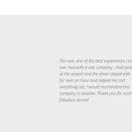
This was one of the best experiences I h
ever had with a cab company. I had pr
at the airport and the driver stayed with
for over an hour and helped me sort
everything out. I would recommend this
company to anyone. Thank you for such
fabulous service!