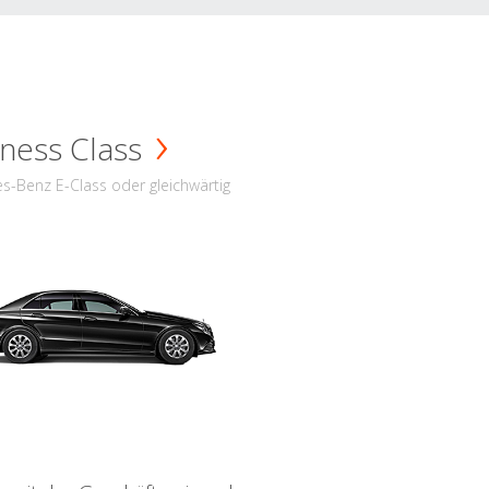
ness Class
s-Benz E-Class oder gleichwärtig