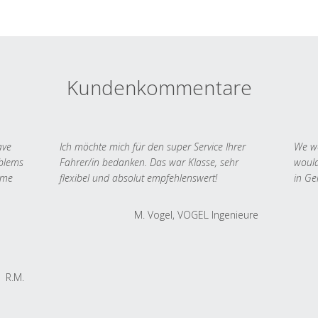
Kundenkommentare
ave
Ich möchte mich für den super Service Ihrer
We we
oblems
Fahrer/in bedanken. Das war Klasse, sehr
would
 me
flexibel und absolut empfehlenswert!
in Ge
M. Vogel, VOGEL Ingenieure
R.M.