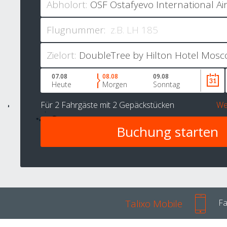
Abholort:
Flugnummer:
Zielort:
07.08
08.08
09.08
Heute
Morgen
Sonntag
Für
2 Fahrgäste
mit
2 Gepäckstücken
We
Talixo Mobile
Fa