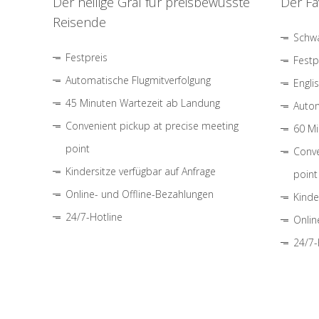
Der heilige Gral für preisbewusste
Der Fa
Reisende
Schwa
Festpreis
Festp
Automatische Flugmitverfolgung
Engli
45 Minuten Wartezeit ab Landung
Autom
Convenient pickup at precise meeting
60 Mi
point
Conve
Kindersitze verfügbar auf Anfrage
point
Online- und Offline-Bezahlungen
Kinde
24/7-Hotline
Onlin
24/7-