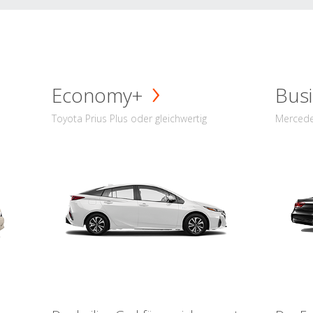
Economy+
Busi
Toyota Prius Plus oder gleichwertig
Mercede