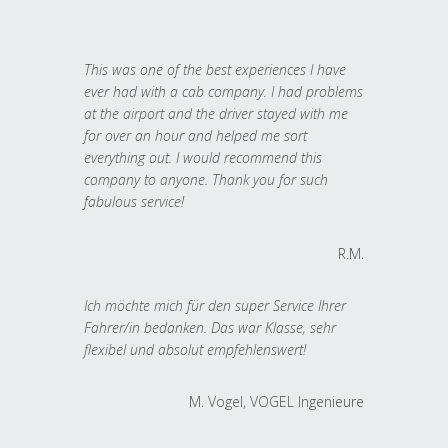
This was one of the best experiences I have
ever had with a cab company. I had problems
at the airport and the driver stayed with me
for over an hour and helped me sort
everything out. I would recommend this
company to anyone. Thank you for such
fabulous service!
R.M.
Ich möchte mich für den super Service Ihrer
Fahrer/in bedanken. Das war Klasse, sehr
flexibel und absolut empfehlenswert!
M. Vogel, VOGEL Ingenieure