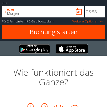
am:
07.08
Morgen
Für
2 Fahrgäste
mit
2 Gepäckstücken
Weitere Optionen
Wie funktioniert das
Ganze?