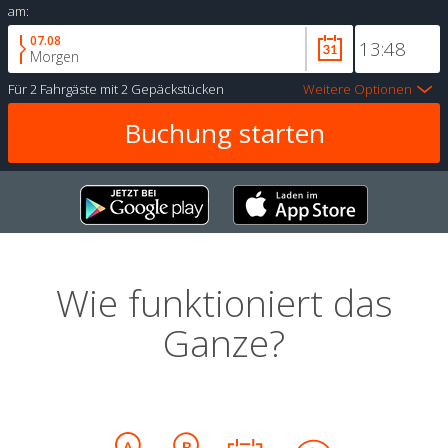
am:
07.08
Morgen
Für
2 Fahrgäste
mit
2 Gepäckstücken
Weitere Optionen
Wie funktioniert das
Ganze?