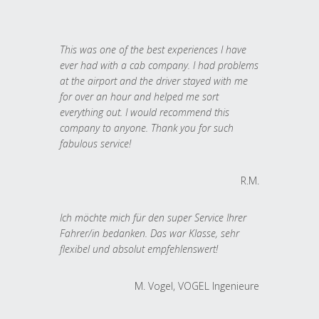
This was one of the best experiences I have
ever had with a cab company. I had problems
at the airport and the driver stayed with me
for over an hour and helped me sort
everything out. I would recommend this
company to anyone. Thank you for such
fabulous service!
R.M.
Ich möchte mich für den super Service Ihrer
Fahrer/in bedanken. Das war Klasse, sehr
flexibel und absolut empfehlenswert!
M. Vogel, VOGEL Ingenieure