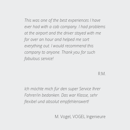
This was one of the best experiences I have
ever had with a cab company. I had problems
at the airport and the driver stayed with me
for over an hour and helped me sort
everything out. I would recommend this
company to anyone. Thank you for such
fabulous service!
R.M.
Ich möchte mich für den super Service Ihrer
Fahrer/in bedanken. Das war Klasse, sehr
flexibel und absolut empfehlenswert!
M. Vogel, VOGEL Ingenieure