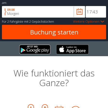
am:
09.08
Morgen
Für
2 Fahrgäste
mit
2 Gepäckstücken
Weitere Optionen
Wie funktioniert das
Ganze?