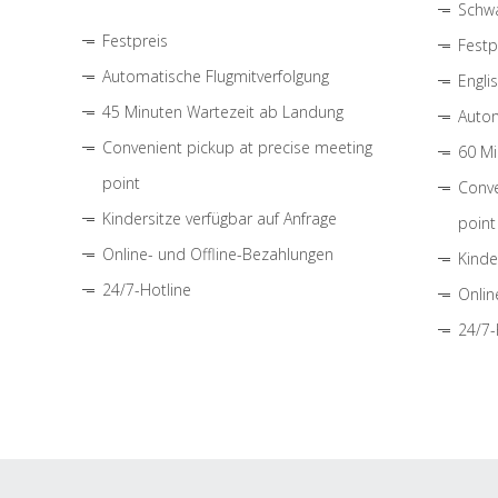
Schwa
Festpreis
Festp
Automatische Flugmitverfolgung
Engli
45 Minuten Wartezeit ab Landung
Autom
Convenient pickup at precise meeting
60 Mi
point
Conve
Kindersitze verfügbar auf Anfrage
point
Online- und Offline-Bezahlungen
Kinde
24/7-Hotline
Onlin
24/7-