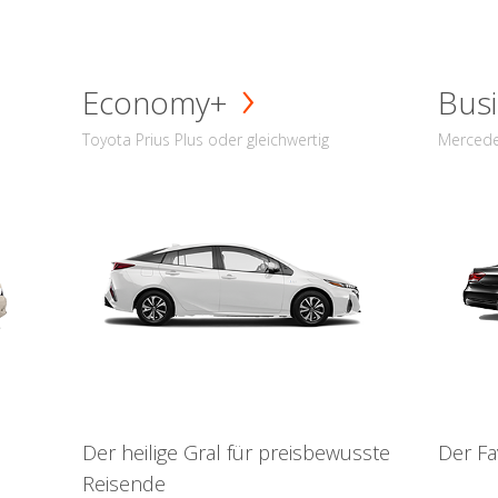
Economy+
Busi
Toyota Prius Plus oder gleichwertig
Mercede
Der heilige Gral für preisbewusste
Der Fa
Reisende