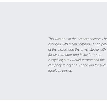
This was one of the best experiences I h
ever had with a cab company. I had pr
at the airport and the driver stayed with
for over an hour and helped me sort
everything out. I would recommend this
company to anyone. Thank you for such
fabulous service!