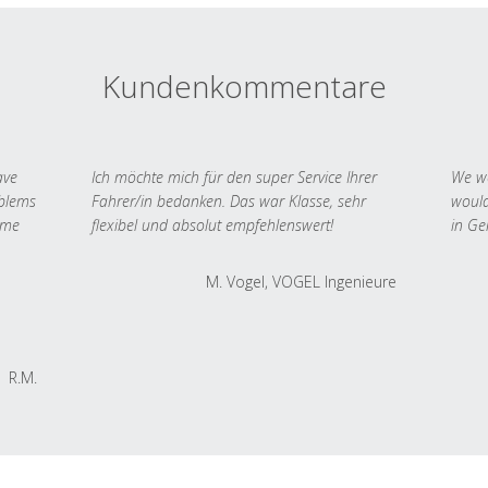
Kundenkommentare
ave
Ich möchte mich für den super Service Ihrer
We we
oblems
Fahrer/in bedanken. Das war Klasse, sehr
would
 me
flexibel und absolut empfehlenswert!
in Ge
M. Vogel, VOGEL Ingenieure
R.M.