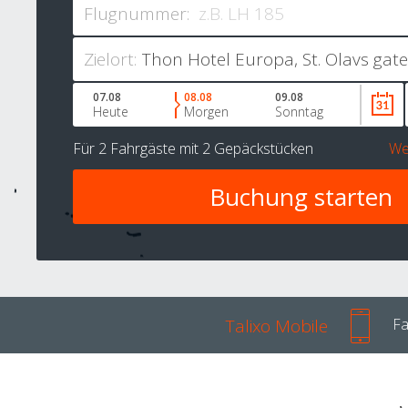
Flugnummer:
Zielort:
07.08
08.08
09.08
Heute
Morgen
Sonntag
Für
2 Fahrgäste
mit
2 Gepäckstücken
We
Talixo Mobile
Fa