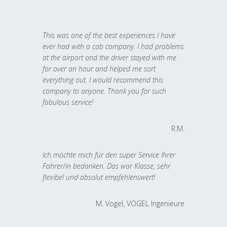
This was one of the best experiences I have
ever had with a cab company. I had problems
at the airport and the driver stayed with me
for over an hour and helped me sort
everything out. I would recommend this
company to anyone. Thank you for such
fabulous service!
R.M.
Ich möchte mich für den super Service Ihrer
Fahrer/in bedanken. Das war Klasse, sehr
flexibel und absolut empfehlenswert!
M. Vogel, VOGEL Ingenieure