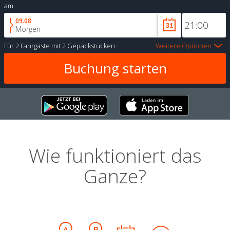
am:
09.08
Morgen
Für
2 Fahrgäste
mit
2 Gepäckstücken
Weitere Optionen
Wie funktioniert das
Ganze?