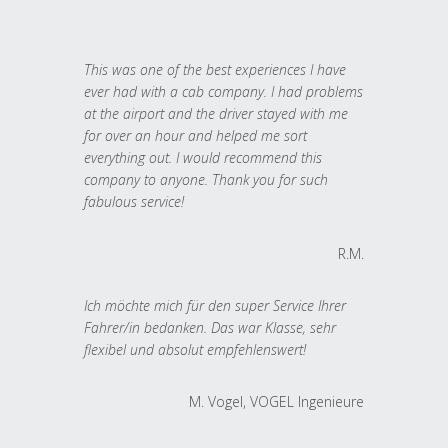
This was one of the best experiences I have
ever had with a cab company. I had problems
at the airport and the driver stayed with me
for over an hour and helped me sort
everything out. I would recommend this
company to anyone. Thank you for such
fabulous service!
R.M.
Ich möchte mich für den super Service Ihrer
Fahrer/in bedanken. Das war Klasse, sehr
flexibel und absolut empfehlenswert!
M. Vogel, VOGEL Ingenieure