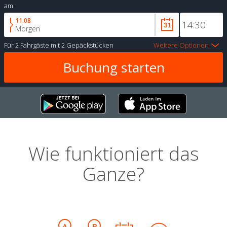
am:
11.08
Morgen
Für
2 Fahrgäste
mit
2 Gepäckstücken
Weitere Optionen
Wie funktioniert das
Ganze?