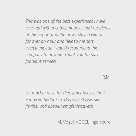
This was one of the best experiences I have
ever had with a cab company. I had problems
at the airport and the driver stayed with me
for over an hour and helped me sort
everything out. I would recommend this
company to anyone. Thank you for such
fabulous service!
R.M.
Ich möchte mich für den super Service Ihrer
Fahrer/in bedanken. Das war Klasse, sehr
flexibel und absolut empfehlenswert!
M. Vogel, VOGEL Ingenieure