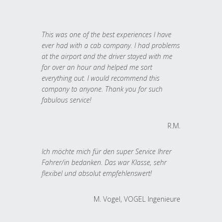
This was one of the best experiences I have
ever had with a cab company. I had problems
at the airport and the driver stayed with me
for over an hour and helped me sort
everything out. I would recommend this
company to anyone. Thank you for such
fabulous service!
R.M.
Ich möchte mich für den super Service Ihrer
Fahrer/in bedanken. Das war Klasse, sehr
flexibel und absolut empfehlenswert!
M. Vogel, VOGEL Ingenieure