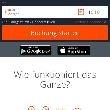
am:
08.08
Morgen
Für
2 Fahrgäste
mit
2 Gepäckstücken
Weitere Optionen
Wie funktioniert das
Ganze?