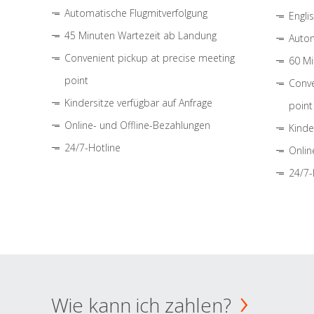
Automatische Flugmitverfolgung
Engli
45 Minuten Wartezeit ab Landung
Autom
Convenient pickup at precise meeting
60 Mi
point
Conve
Kindersitze verfügbar auf Anfrage
point
Online- und Offline-Bezahlungen
Kinde
24/7-Hotline
Onlin
24/7-
Wie kann ich zahlen?