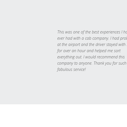
This was one of the best experiences I h
ever had with a cab company. I had pr
at the airport and the driver stayed with
for over an hour and helped me sort
everything out. I would recommend this
company to anyone. Thank you for such
fabulous service!