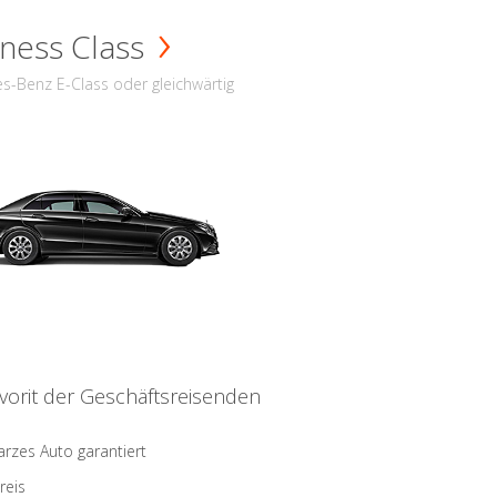
ness Class
s-Benz E-Class oder gleichwärtig
vorit der Geschäftsreisenden
rzes Auto garantiert
reis