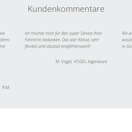
Kundenkommentare
ave
Ich möchte mich für den super Service Ihrer
We we
oblems
Fahrer/in bedanken. Das war Klasse, sehr
would
 me
flexibel und absolut empfehlenswert!
in Ge
M. Vogel, VOGEL Ingenieure
R.M.