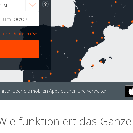
um
itere Optionen
hrten über die mobilen Apps buchen und verwalten.
Wie funktioniert das Ganze