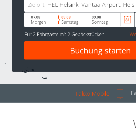
Zielort:
07.08
08.08
09.08
Morgen
Samstag
Sonntag
Für
2 Fahrgäste
mit
2 Gepäckstücken
We
Talixo Mobile
Fa