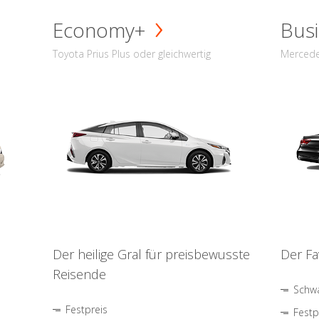
Economy+
Busi
Toyota Prius Plus oder gleichwertig
Mercede
Der heilige Gral für preisbewusste
Der Fa
Reisende
Schwa
Festpreis
Festp